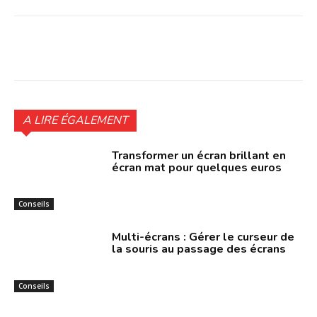
Facebook
Twitter
Pinterest
W
A LIRE ÉGALEMENT
Transformer un écran brillant en
écran mat pour quelques euros
Conseils
Multi-écrans : Gérer le curseur de
la souris au passage des écrans
Conseils